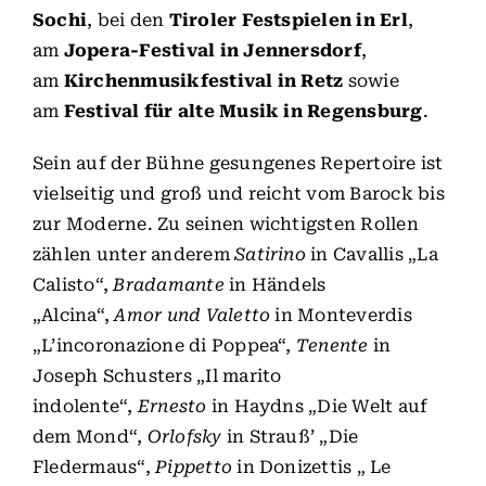
Sochi
, bei den
Tiroler Festspielen in Erl
,
am
Jopera-Festival in Jennersdorf
,
am
Kirchenmusikfestival in Retz
sowie
am
Festival für alte Musik in Regensburg
.
Sein auf der Bühne gesungenes Repertoire ist
vielseitig und groß und reicht vom Barock bis
zur Moderne. Zu seinen wichtigsten Rollen
zählen unter anderem
Satirino
in Cavallis „La
Calisto“,
Bradamante
in Händels
„Alcina“,
Amor und Valetto
in Monteverdis
„L’incoronazione di Poppea“,
Tenente
in
Joseph Schusters „Il marito
indolente“,
Ernesto
in Haydns „Die Welt auf
dem Mond“,
Orlofsky
in Strauß’ „Die
Fledermaus“,
Pippetto
in Donizettis „ Le