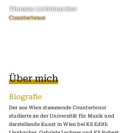
Skip
Thomas Lichtenecker
to
Toggle
Togg
Countertenor
content
Naviga
Navi
Über mich
Biografie
Der aus Wien stammende Countertenor
studierte an der Universität für Musik und
darstellende Kunst in Wien bei KS Edith
Lienbacher, Gabriele Lechner und KS Robert