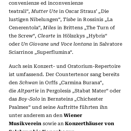
convenienze ed inconvenienze
teatrali“,
Mutter Ute
in Oscar Straus’ „Die
lustigen Nibelungen“,
Tisbe
in Rossinis „La
Cenerentola“,
Miles
in Brittens „The Turn of
the Screw“,
Clearte
in Hölszkys „Hybris“
oder
Un Giovane und Voce lontana
in Salvatore
Sciarrinos „Superflumina“.
Auch sein Konzert- und Oratorium-Repertoire
ist umfassend. Der Countertenor sang bereits
den
Schwan
in Orffs „Carmina Burana“,
die
Altpartie
in Pergolesis „Stabat Mater“ oder
das
Boy-Solo
in Bernsteins „Chichester
Psalmes“ und seine Auftritte führten ihn
unter anderem an den
Wiener
Musikverein
sowie an
Konzerthäuser von